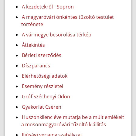
A kezdetekről - Sopron
A magyaróvári önkéntes tűzoltó testület
története
A vármegye besorolása térkép
Áttekintés
Bérleti szerződés
Díszparancs
Elérhetőségi adatok
Esemény részletei
Gróf Széchenyi Ödön
Gyakorlat Cséren
Huszonkilenc éve mutatja be a múlt emlékeit
a mosonmagyaróvári tűzoltó kiállítás
Ifjúsági verseny szabályzat