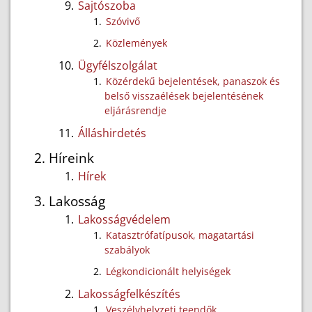
Sajtószoba
Szóvivő
Közlemények
Ügyfélszolgálat
Közérdekű bejelentések, panaszok és
belső visszaélések bejelentésének
eljárásrendje
Álláshirdetés
Híreink
Hírek
Lakosság
Lakosságvédelem
Katasztrófatípusok, magatartási
szabályok
Légkondicionált helyiségek
Lakosságfelkészítés
Veszélyhelyzeti teendők