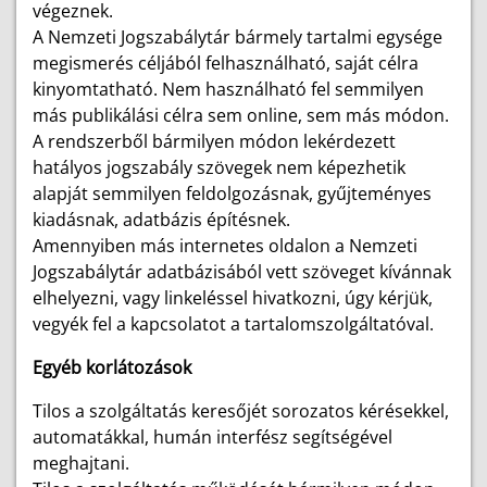
végeznek.
A Nemzeti Jogszabálytár bármely tartalmi egysége
megismerés céljából felhasználható, saját célra
kinyomtatható. Nem használható fel semmilyen
más publikálási célra sem online, sem más módon.
A rendszerből bármilyen módon lekérdezett
hatályos jogszabály szövegek nem képezhetik
alapját semmilyen feldolgozásnak, gyűjteményes
kiadásnak, adatbázis építésnek.
Amennyiben más internetes oldalon a Nemzeti
Jogszabálytár adatbázisából vett szöveget kívánnak
elhelyezni, vagy linkeléssel hivatkozni, úgy kérjük,
vegyék fel a kapcsolatot a tartalomszolgáltatóval.
Egyéb korlátozások
Tilos a szolgáltatás keresőjét sorozatos kérésekkel,
automatákkal, humán interfész segítségével
meghajtani.