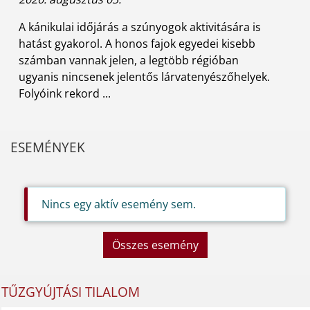
A kánikulai időjárás a szúnyogok aktivitására is
hatást gyakorol. A honos fajok egyedei kisebb
számban vannak jelen, a legtöbb régióban
ugyanis nincsenek jelentős lárvatenyészőhelyek.
Folyóink rekord ...
ESEMÉNYEK
Nincs egy aktív esemény sem.
Összes esemény
TŰZGYÚJTÁSI TILALOM