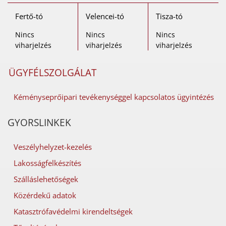
Fertő-tó
Velencei-tó
Tisza-tó
Nincs
Nincs
Nincs
viharjelzés
viharjelzés
viharjelzés
ÜGYFÉLSZOLGÁLAT
Kéményseprőipari tevékenységgel kapcsolatos ügyintézés
GYORSLINKEK
Veszélyhelyzet-kezelés
Lakosságfelkészítés
Szálláslehetőségek
Közérdekű adatok
Katasztrófavédelmi kirendeltségek