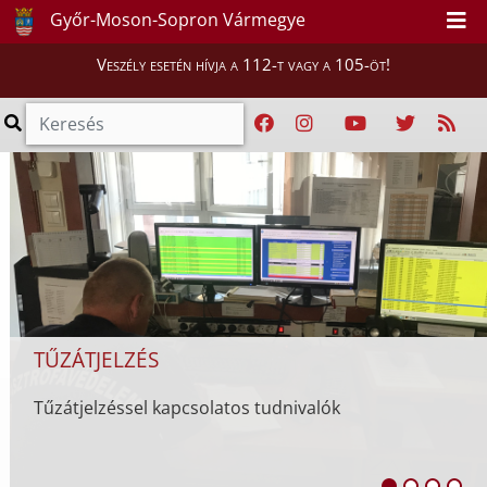
A KATASZTRÓFAVÉDELEM HATÓSÁGI
Győr-Moson-Sopron Vármegye
HATÁSKÖRÉT ÉRINTŐ LEGFONTOSABB
VÁLTOZÁSOK
Veszély esetén hívja a 112-t vagy a 105-öt!
2024. október 1-től életbe lépnek a hatósági
jogkörökkel kapcsolatos változások.