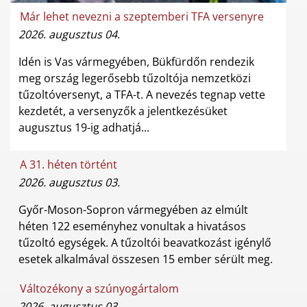
Már lehet nevezni a szeptemberi TFA versenyre
2026. augusztus 04.
Idén is Vas vármegyében, Bükfürdőn rendezik
meg ország legerősebb tűzoltója nemzetközi
tűzoltóversenyt, a TFA-t. A nevezés tegnap vette
kezdetét, a versenyzők a jelentkezésüket
augusztus 19-ig adhatjá...
A 31. héten történt
2026. augusztus 03.
Győr-Moson-Sopron vármegyében az elmúlt
héten 122 eseményhez vonultak a hivatásos
tűzoltó egységek. A tűzoltói beavatkozást igénylő
esetek alkalmával összesen 15 ember sérült meg.
Változékony a szúnyogártalom
2026. augusztus 03.