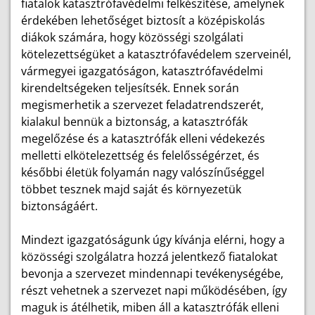
fiatalok katasztrófavédelmi felkészítése, amelynek
érdekében lehetőséget biztosít a középiskolás
diákok számára, hogy közösségi szolgálati
kötelezettségüket a katasztrófavédelem szerveinél,
vármegyei igazgatóságon, katasztrófavédelmi
kirendeltségeken teljesítsék. Ennek során
megismerhetik a szervezet feladatrendszerét,
kialakul bennük a biztonság, a katasztrófák
megelőzése és a katasztrófák elleni védekezés
melletti elkötelezettség és felelősségérzet, és
későbbi életük folyamán nagy valószínűséggel
többet tesznek majd saját és környezetük
biztonságáért.
Mindezt igazgatóságunk úgy kívánja elérni, hogy a
közösségi szolgálatra hozzá jelentkező fiatalokat
bevonja a szervezet mindennapi tevékenységébe,
részt vehetnek a szervezet napi működésében, így
maguk is átélhetik, miben áll a katasztrófák elleni