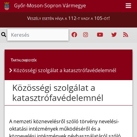
Győr-Moson-Sopron Vármegye
Veszély esetén hívja a 112-t vagy a 105-öt!
Lakosság
>
Tartalomjegyzék
Közösségi szolgálat a katasztrófavédelemnél
Közösségi szolgálat a katasztrófavédelemnél
Közösségi szolgálat a
katasztrófavédelemnél
A nemzeti köznevelésről szóló törvény nevelési-
oktatási intézmények működéséről és a
köznevelési intézmények névhasználatáról szóló