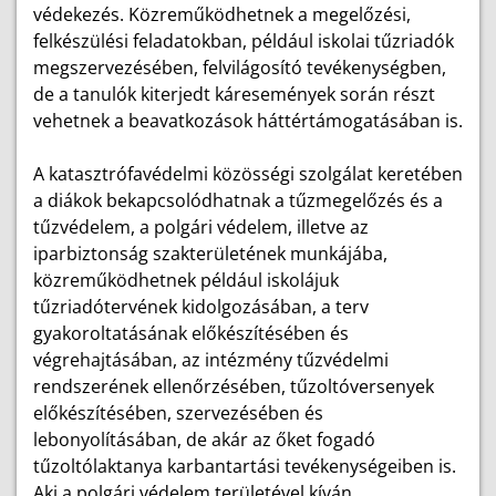
védekezés. Közreműködhetnek a megelőzési,
felkészülési feladatokban, például iskolai tűzriadók
megszervezésében, felvilágosító tevékenységben,
de a tanulók kiterjedt káresemények során részt
vehetnek a beavatkozások háttértámogatásában is.
A katasztrófavédelmi közösségi szolgálat keretében
a diákok bekapcsolódhatnak a tűzmegelőzés és a
tűzvédelem, a polgári védelem, illetve az
iparbiztonság szakterületének munkájába,
közreműködhetnek például iskolájuk
tűzriadótervének kidolgozásában, a terv
gyakoroltatásának előkészítésében és
végrehajtásában, az intézmény tűzvédelmi
rendszerének ellenőrzésében, tűzoltóversenyek
előkészítésében, szervezésében és
lebonyolításában, de akár az őket fogadó
tűzoltólaktanya karbantartási tevékenységeiben is.
Aki a polgári védelem területével kíván