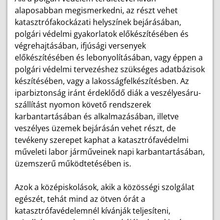
alaposabban megismerkedni, az részt vehet
katasztrófakockázati helyszínek bejárásában,
polgári védelmi gyakorlatok előkészítésében és
végrehajtásában, ifjúsági versenyek
előkészítésében és lebonyolításában, vagy éppen a
polgári védelmi tervezéshez szükséges adatbázisok
készítésében, vagy a lakosságfelkészítésben. Az
iparbiztonság iránt érdeklődő diák a veszélyesáru-
szállítást nyomon követő rendszerek
karbantartásában és alkalmazásában, illetve
veszélyes üzemek bejárásán vehet részt, de
tevékeny szerepet kaphat a katasztrófavédelmi
műveleti labor járműveinek napi karbantartásában,
üzemszerű működtetésében is.
Azok a középiskolások, akik a közösségi szolgálat
egészét, tehát mind az ötven órát a
katasztrófavédelemnél kívánják teljesíteni,