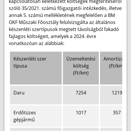
kapcsolatosan keletkezett költségek megtérítéséről
szóló 35/2021. számú főigazgatói intézkedés, illetve
annak 5. számú mellékletének megfelelően a BM
OKF Műszaki Főosztály felülvizsgálta az általános
készenléti szertípusok megtett távolságból fakadó
fajlagos költségeit, amelyek a 2024. évre
vonatkozóan az alábbiak:
Készenléti szer
Üzemeltetési
Amortizáció
típusa
költség
(Ft/km)
(Ft/km)
Daru
7254
1219
Erdőtüzes
1017
357
gépjármű