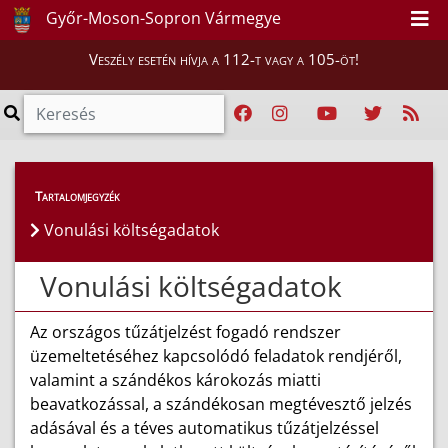
Győr-Moson-Sopron Vármegye
Veszély esetén hívja a 112-t vagy a 105-öt!
Szakmai tájékoztatók
>
Műszaki szakterület
Tartalomjegyzék
Vonulási költségadatok
Vonulási költségadatok
Az országos tűzátjelzést fogadó rendszer
üzemeltetéséhez kapcsolódó feladatok rendjéről,
valamint a szándékos károkozás miatti
beavatkozással, a szándékosan megtévesztő jelzés
adásával és a téves automatikus tűzátjelzéssel