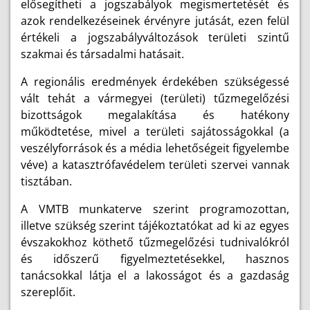
elősegítheti a jogszabályok megismertetését és
azok rendelkezéseinek érvényre jutását, ezen felül
értékeli a jogszabályváltozások területi szintű
szakmai és társadalmi hatásait.
A regionális eredmények érdekében szükségessé
vált tehát a vármegyei (területi) tűzmegelőzési
bizottságok megalakítása és hatékony
működtetése, mivel a területi sajátosságokkal (a
veszélyforrások és a média lehetőségeit figyelembe
véve) a katasztrófavédelem területi szervei vannak
tisztában.
A VMTB munkaterve szerint programozottan,
illetve szükség szerint tájékoztatókat ad ki az egyes
évszakokhoz köthető tűzmegelőzési tudnivalókról
és időszerű figyelmeztetésekkel, hasznos
tanácsokkal látja el a lakosságot és a gazdaság
szereplőit.