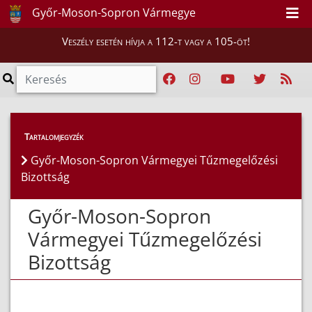
Győr-Moson-Sopron Vármegye
Veszély esetén hívja a 112-t vagy a 105-öt!
Magunkról
>
Területi Tűzmegelőzési Bizottság
Tartalomjegyzék
Győr-Moson-Sopron Vármegyei Tűzmegelőzési
Bizottság
Győr-Moson-Sopron
Vármegyei Tűzmegelőzési
Bizottság