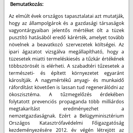
Bemutatkozás:
Az elmúlt évek országos tapasztalatai azt mutatják,
hogy az állampolgárok és a gazdasági társaságok
vagyontárgyaiban jelentős mértéket ölt a tüzek
pusztító hatásából eredő kárérték, amelyet tovább
növelnek a beavatkozó szervezetek költségei. Az
ipari ágazatot vizsgálva megállapítható, hogy a
tüzesetek miatti termeléskiesés a tűzkár értékének
többszörösét is elérheti. A szabadtéri tűzesetek a
természeti- és épített környezetet egyaránt
károsítják. A nagymértékű anyagi- és munkaidő
ráfordítást követően is lassan tud regenerálódni az
ökoszisztéma. A tűzmegelőzés érdekében
folytatott prevenciós propaganda több milliárdos
megtakarítást eredményezhet a
nemzetgazdaságnak. Ezért a Belügyminisztérium
Országos Katasztrófavédelmi Főigazgatóság
kezdeményezésére 2012. év végén létrejött az