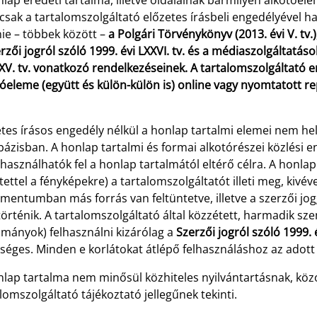
lap eredeti tartalma, illetve oldalainak bármilyen alkotóele
 csak a tartalomszolgáltató előzetes írásbeli engedélyével 
nie – többek között –
a Polgári Törvénykönyv (2013. évi V. tv.)
rzői jogról szóló 1999. évi LXXVI. tv. és a médiaszolgáltat
V. tv. vonatkozó rendelkezéseinek. A tartalomszolgáltató e
óeleme (együtt és külön-külön is) online vagy nyomtatott re
tes írásos engedély nélkül a honlap tartalmi elemei nem he
bázisban. A honlap tartalmi és formai alkotórészei közlési 
asználhatók fel a honlap tartalmától eltérő célra. A honlap
tettel a fényképekre) a tartalomszolgáltatót illeti meg, kivé
mentumban más forrás van feltüntetve, illetve a szerzői jo
rténik. A tartalomszolgáltató által közzétett, harmadik szem
lmányok) felhasználni kizárólag a
Szerzői jogról szóló 1999. é
séges. Minden e korlátokat átlépő felhasználáshoz az adott
lap tartalma nem minősül közhiteles nyilvántartásnak, közo
lomszolgáltató tájékoztató jellegűnek tekinti.