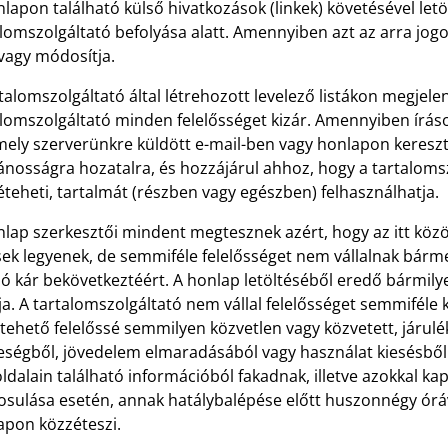
lapon található külső hivatkozások (linkek) követésével letö
lomszolgáltató befolyása alatt. Amennyiben azt az arra jogos
 vagy módosítja.
talomszolgáltató által létrehozott levelező listákon megjel
alomszolgáltató minden felelősséget kizár. Amennyiben írá
ely szerverünkre küldött e-mail-ben vagy honlapon keresztü
ánosságra hozatalra, és hozzájárul ahhoz, hogy a tartalomsz
teheti, tartalmát (részben vagy egészben) felhasználhatja.
nlap szerkesztői mindent megtesznek azért, hogy az itt köz
sek legyenek, de semmiféle felelősséget nem vállalnak bárm
ó kár bekövetkeztéért. A honlap letöltéséből eredő bármilye
ja. A tartalomszolgáltató nem vállal felelősséget semmiféle
tehető felelőssé semmilyen közvetlen vagy közvetett, járul
eségből, jövedelem elmaradásából vagy használat kiesésből
dalain található információból fakadnak, illetve azokkal kapc
sulása esetén, annak hatálybalépése előtt huszonnégy óráva
apon közzéteszi.