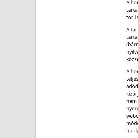
A hon
tarta
törli
A tar
tart
(bárm
nyilv
közzé
A ho
telje
adód
kizár
nem 
nyer
webol
módo
honl