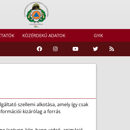
ZTATÓK
KÖZÉRDEKŰ ADATOK
GYIK
gáltató szellemi alkotása, amely így csak
formációi kizárólag a forrás