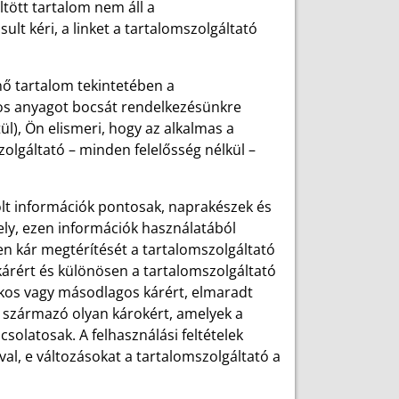
ltött tartalom nem áll a
ult kéri, a linket a tartalomszolgáltató
enő tartalom tekintetében a
sos anyagot bocsát rendelkezésünkre
l), Ön elismeri, hogy az alkalmas a
olgáltató – minden felelősség nélkül –
ölt információk pontosak, naprakészek és
ely, ezen információk használatából
n kár megtérítését a tartalomszolgáltató
 kárért és különösen a tartalomszolgáltató
ékos vagy másodlagos kárért, elmaradt
 származó olyan károkért, amelyek a
solatosak. A felhasználási feltételek
l, e változásokat a tartalomszolgáltató a