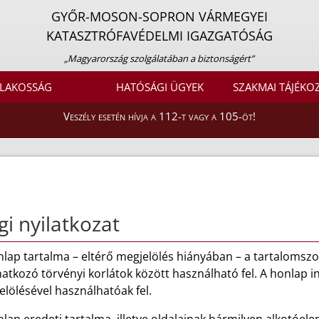
GYŐR-MOSON-SOPRON VÁRMEGYEI
KATASZTRÓFAVÉDELMI IGAZGATÓSÁG
„Magyarország szolgálatában a biztonságért”
LAKOSSÁG
HATÓSÁGI ÜGYEK
SZAKMAI TÁJÉKO
Veszély esetén hívja a 112-t vagy a 105-öt!
gi nyilatkozat
lap tartalma – eltérő megjelölés hiányában – a tartalomszol
atkozó törvényi korlátok között használható fel. A honlap in
lölésével használhatóak fel.