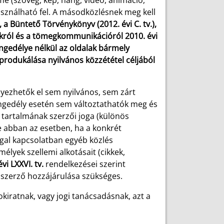
me (szöveg, kép, hang, videó, animáció,
használható fel. A másodközlésnek meg kell
, a Büntető Törvénykönyv (2012. évi C. tv.),
ásokról és a tömegkommunikációról 2010. évi
ngedélye nélkül az oldalak bármely
produkálása nyilvános közzététel céljából
lyezhetők el sem nyilvános, sem zárt
engedély esetén sem változtathatók meg és
 tartalmának szerzői joga (különös
ve abban az esetben, ha a konkrét
ggal kapcsolatban egyéb közlés
élyek szellemi alkotásait (cikkek,
vi LXXVI. tv.
rendelkezései szerint
 szerző hozzájárulása szükséges.
kiratnak, vagy jogi tanácsadásnak, azt a