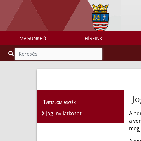
MAGUNKRÓL
HÍREINK
Jo
Tartalomjegyzék
Jogi nyilatkozat
A hon
a von
megje