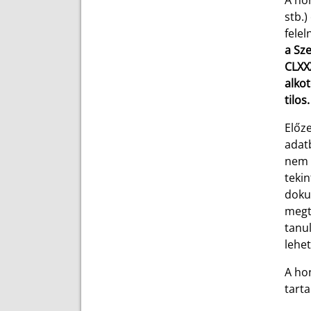
A hon
stb.)
felel
a Sze
CLXXX
alkot
tilos.
Előze
adat
nem h
tekin
doku
megtö
tanu
lehet
A hon
tarta