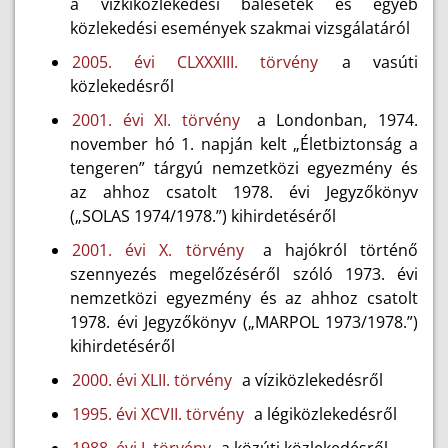
a vízkiközlekedési balesetek és egyéb
közlekedési események szakmai vizsgálatáról
2005. évi CLXXXIII. törvény
a vasúti
közlekedésről
2001. évi XI. törvény
a Londonban, 1974.
november hó 1. napján kelt „Életbiztonság a
tengeren” tárgyú nemzetközi egyezmény és
az ahhoz csatolt 1978. évi Jegyzőkönyv
(„SOLAS 1974/1978.”) kihirdetéséről
2001. évi X. törvény
a hajókról történő
szennyezés megelőzéséről szóló 1973. évi
nemzetközi egyezmény és az ahhoz csatolt
1978. évi Jegyzőkönyv („MARPOL 1973/1978.”)
kihirdetéséről
2000. évi XLII. törvény
a víziközlekedésről
1995. évi XCVII. törvény
a légiközlekedésről