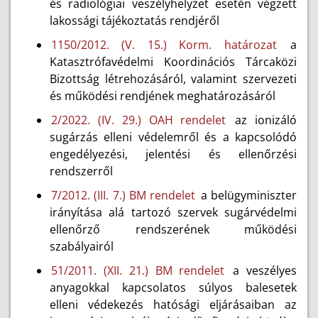
és radiológiai veszélyhelyzet esetén végzett
lakossági tájékoztatás rendjéről
1150/2012. (V. 15.) Korm. határozat
a
Katasztrófavédelmi Koordinációs Tárcaközi
Bizottság létrehozásáról, valamint szervezeti
és működési rendjének meghatározásáról
2/2022. (IV. 29.) OAH rendelet
az ionizáló
sugárzás elleni védelemről és a kapcsolódó
engedélyezési, jelentési és ellenőrzési
rendszerről
7/2012. (III. 7.) BM rendelet
a belügyminiszter
irányítása alá tartozó szervek sugárvédelmi
ellenőrző rendszerének működési
szabályairól
51/2011. (XII. 21.) BM rendelet
a veszélyes
anyagokkal kapcsolatos súlyos balesetek
elleni védekezés hatósági eljárásaiban az