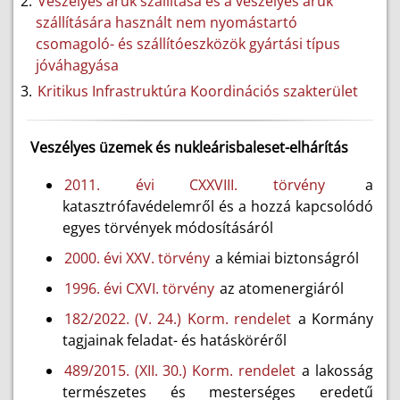
Veszélyes áruk szállítása és a veszélyes áruk
szállítására használt nem nyomástartó
csomagoló- és szállítóeszközök gyártási típus
jóváhagyása
Kritikus Infrastruktúra Koordinációs szakterület
Veszélyes üzemek és nukleárisbaleset-elhárítás
2011. évi CXXVIII. törvény
a
katasztrófavédelemről és a hozzá kapcsolódó
egyes törvények módosításáról
2000. évi XXV. törvény
a kémiai biztonságról
1996. évi CXVI. törvény
az atomenergiáról
182/2022. (V. 24.) Korm. rendelet
a Kormány
tagjainak feladat- és hatásköréről
489/2015. (XII. 30.) Korm. rendelet
a lakosság
természetes és mesterséges eredetű