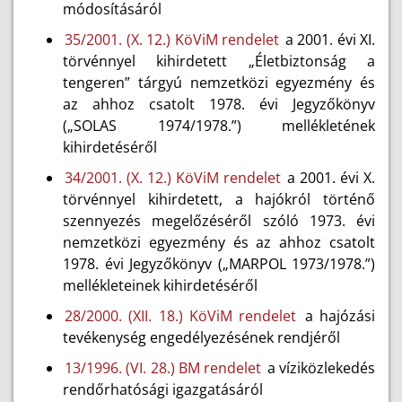
módosításáról
35/2001. (X. 12.) KöViM rendelet
a 2001. évi XI.
törvénnyel kihirdetett „Életbiztonság a
tengeren” tárgyú nemzetközi egyezmény és
az ahhoz csatolt 1978. évi Jegyzőkönyv
(„SOLAS 1974/1978.”) mellékletének
kihirdetéséről
34/2001. (X. 12.) KöViM rendelet
a 2001. évi X.
törvénnyel kihirdetett, a hajókról történő
szennyezés megelőzéséről szóló 1973. évi
nemzetközi egyezmény és az ahhoz csatolt
1978. évi Jegyzőkönyv („MARPOL 1973/1978.”)
mellékleteinek kihirdetéséről
28/2000. (XII. 18.) KöViM rendelet
a hajózási
tevékenység engedélyezésének rendjéről
13/1996. (VI. 28.) BM rendelet
a víziközlekedés
rendőrhatósági igazgatásáról