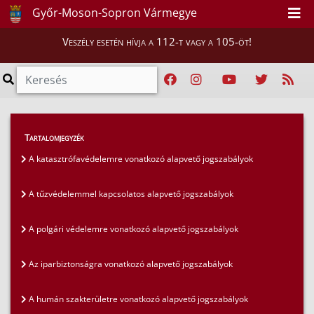
Győr-Moson-Sopron Vármegye
Veszély esetén hívja a 112-t vagy a 105-öt!
Szakmai tájékoztatók
>
Jogszabályok
>
Tartalomjegyzék
Az iparbiztonságra vonatkozó alapvető
A katasztrófavédelemre vonatkozó alapvető jogszabályok
jogszabályok
A tűzvédelemmel kapcsolatos alapvető jogszabályok
A polgári védelemre vonatkozó alapvető jogszabályok
Az iparbiztonságra vonatkozó alapvető jogszabályok
A humán szakterületre vonatkozó alapvető jogszabályok