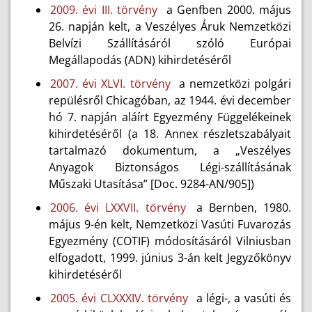
2009. évi III. törvény
a Genfben 2000. május
26. napján kelt, a Veszélyes Áruk Nemzetközi
Belvízi Szállításáról szóló Európai
Megállapodás (ADN) kihirdetéséről
2007. évi XLVI. törvény
a nemzetközi polgári
repülésről Chicagóban, az 1944. évi december
hó 7. napján aláírt Egyezmény Függelékeinek
kihirdetéséről (a 18. Annex részletszabályait
tartalmazó dokumentum, a „Veszélyes
Anyagok Biztonságos Légi-szállításának
Műszaki Utasítása” [Doc. 9284-AN/905])
2006. évi LXXVII. törvény
a Bernben, 1980.
május 9-én kelt, Nemzetközi Vasúti Fuvarozás
Egyezmény (COTIF) módosításáról Vilniusban
elfogadott, 1999. június 3-án kelt Jegyzőkönyv
kihirdetéséről
2005. évi CLXXXIV. törvény
a légi-, a vasúti és