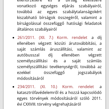
ellenőrzésére és a bírság kivetésére
vonatkozó egységes eljárás szabályairól,
továbbá az egyes szabálytalanságokért
kiszabható bírságok összegéről, valamint a
bírságolással összefüggő hatósági feladatok
általános szabályairól
261/2011. (XII. 7.) Korm. rendelet
a díj
ellenében végzett közúti árutovábbítási, a
saját számlás áruszállítási, valamint az
autóbusszal díj ellenében végzett
személyszállítási és a saját számlás
személyszállítási tevékenységről, továbbá az
ezekkel összefüggő jogszabályok
módosításáról
234/2011. (XI. 10.) Korm. rendelet
a
katasztrófavédelemről és a hozzá kapcsolódó
egyes törvények módosításáról szóló 2011.
évi CXXVIII. törvény végrehajtásáról