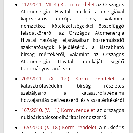
112/2011. (VII. 4.) Korm. rendelet
az Országos
Atomenergia Hivatal nukleáris energiával
kapcsolatos európai uniós, valamint
nemzetközi kötelezettségekkel összefüggő
feladatköréről, az Országos Atomenergia
Hivatal hatósági eljárásaiban közreműködő
szakhatóságok kijelöléséről, a kiszabható
bírság mértékéről, valamint az Országos
Atomenergia Hivatal munkáját segítő
tudományos tanácsról
208/2011. (X. 12.) Korm. rendelet
a
katasztrófavédelmi bírság részletes
szabályairól, a katasztrófavédelmi
hozzájárulás befizetéséről és visszatérítéséről
167/2010. (V. 11.) Korm. rendelet
az országos
nukleárisbaleset-elhárítási rendszerről
165/2003. (X. 18.) Korm. rendelet
a nukleáris