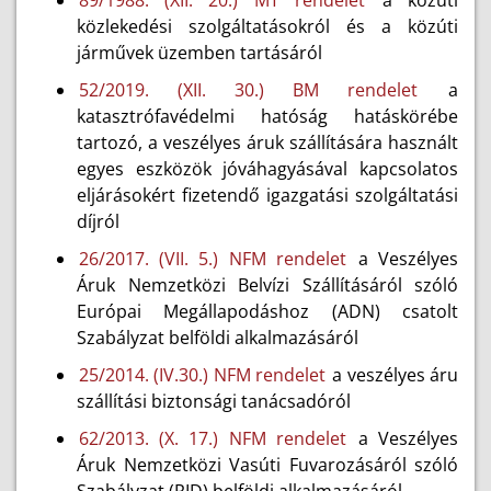
89/1988. (XII. 20.) MT rendelet
a közúti
közlekedési szolgáltatásokról és a közúti
járművek üzemben tartásáról
52/2019. (XII. 30.) BM rendelet
a
katasztrófavédelmi hatóság hatáskörébe
tartozó, a veszélyes áruk szállítására használt
egyes eszközök jóváhagyásával kapcsolatos
eljárásokért fizetendő igazgatási szolgáltatási
díjról
26/2017. (VII. 5.) NFM rendelet
a Veszélyes
Áruk Nemzetközi Belvízi Szállításáról szóló
Európai Megállapodáshoz (ADN) csatolt
Szabályzat belföldi alkalmazásáról
25/2014. (IV.30.) NFM rendelet
a veszélyes áru
szállítási biztonsági tanácsadóról
62/2013. (X. 17.) NFM rendelet
a Veszélyes
Áruk Nemzetközi Vasúti Fuvarozásáról szóló