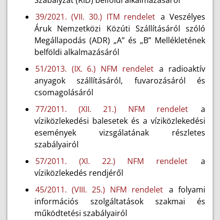
Szabályzat (RID) belföldi alkalmazásáról
39/2021. (VII. 30.) ITM rendelet
a Veszélyes
Áruk Nemzetközi Közúti Szállításáról szóló
Megállapodás (ADR) „A” és „B” Mellékletének
belföldi alkalmazásáról
51/2013. (IX. 6.) NFM rendelet
a radioaktív
anyagok szállításáról, fuvarozásáról és
csomagolásáról
77/2011. (XII. 21.) NFM rendelet
a
víziközlekedési balesetek és a víziközlekedési
események vizsgálatának részletes
szabályairól
57/2011. (XI. 22.) NFM rendelet
a
víziközlekedés rendjéről
45/2011. (VIII. 25.) NFM rendelet
a folyami
információs szolgáltatások szakmai és
működtetési szabályairól