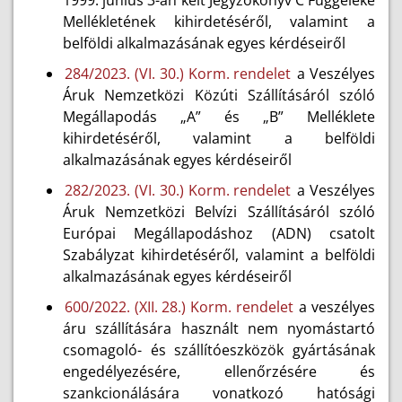
1999. június 3-án kelt Jegyzőkönyv C Függeléke
Mellékletének kihirdetéséről, valamint a
belföldi alkalmazásának egyes kérdéseiről
284/2023. (VI. 30.) Korm. rendelet
a Veszélyes
Áruk Nemzetközi Közúti Szállításáról szóló
Megállapodás „A” és „B” Melléklete
kihirdetéséről, valamint a belföldi
alkalmazásának egyes kérdéseiről
282/2023. (VI. 30.) Korm. rendelet
a Veszélyes
Áruk Nemzetközi Belvízi Szállításáról szóló
Európai Megállapodáshoz (ADN) csatolt
Szabályzat kihirdetéséről, valamint a belföldi
alkalmazásának egyes kérdéseiről
600/2022. (XII. 28.) Korm. rendelet
a veszélyes
áru szállítására használt nem nyomástartó
csomagoló- és szállítóeszközök gyártásának
engedélyezésére, ellenőrzésére és
szankcionálására vonatkozó hatósági