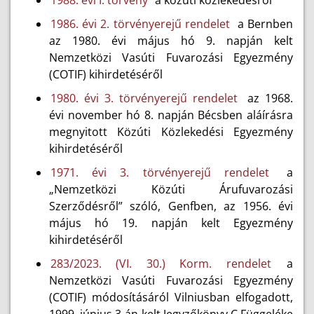
1988. évi I. törvény
a közúti közlekedésről
1986. évi 2. törvényerejű rendelet
a Bernben
az 1980. évi május hó 9. napján kelt
Nemzetközi Vasúti Fuvarozási Egyezmény
(COTIF) kihirdetéséről
1980. évi 3. törvényerejű rendelet
az 1968.
évi november hó 8. napján Bécsben aláírásra
megnyitott Közúti Közlekedési Egyezmény
kihirdetéséről
1971. évi 3. törvényerejű rendelet
a
„Nemzetközi Közúti Árufuvarozási
Szerződésről” szóló, Genfben, az 1956. évi
május hó 19. napján kelt Egyezmény
kihirdetéséről
283/2023. (VI. 30.) Korm. rendelet
a
Nemzetközi Vasúti Fuvarozási Egyezmény
(COTIF) módosításáról Vilniusban elfogadott,