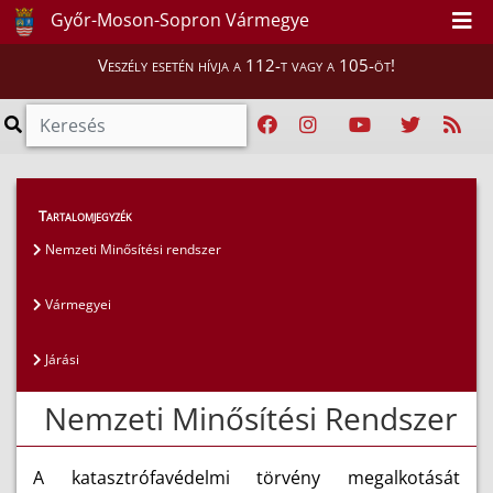
Győr-Moson-Sopron Vármegye
Veszély esetén hívja a 112-t vagy a 105-öt!
Magunkról
>
Mentőcsoportok
>
Tartalomjegyzék
Nemzeti Minősítési rendszer
Nemzeti Minősítési rendszer
Vármegyei
Járási
Nemzeti Minősítési Rendszer
A katasztrófavédelmi törvény megalkotását