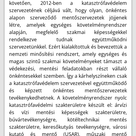
követően, 2012-ben a katasztrófavédelem
szervezetének céljává vált, hogy olyan, önkéntes
alapon szerveződő mentőszervezetek jöjjenek
létre, amelyek egységes követelményrendszer
alapján, megfelelő szakmai képességekkel
rendelkezve tudnak együttműködni
szervezetünkkel. Ezért kialakítottuk és bevezettük a
nemzeti minősítési rendszert, amely egységes és
magas szintű szakmai követelményeket támaszt a
védekezési, mentési feladatokban részt vállaló
önkéntesekkel szemben. Így a kárhelyszíneken csak
a katasztrófavédelem szervezetével együttműködő
és képzett önkéntes mentőszervezetek
tevékenykedhetnek. A követelményrendszer nyolc
katasztrófavédelmi szakterületre készült el: árvízi
és vízi mentési képességek szakterületre,
búvártevékenységre, kötéltechnikai mentés
szakterületre, keresőkutyás tevékenységre, városi
kutató és mentő (USAR), műszaki mentő