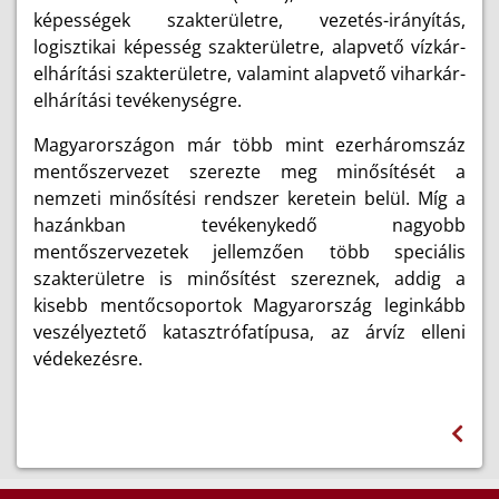
képességek szakterületre, vezetés-irányítás,
logisztikai képesség szakterületre, alapvető vízkár-
elhárítási szakterületre, valamint alapvető viharkár-
elhárítási tevékenységre.
Magyarországon már több mint ezerháromszáz
mentőszervezet szerezte meg minősítését a
nemzeti minősítési rendszer keretein belül. Míg a
hazánkban tevékenykedő nagyobb
mentőszervezetek jellemzően több speciális
szakterületre is minősítést szereznek, addig a
kisebb mentőcsoportok Magyarország leginkább
veszélyeztető katasztrófatípusa, az árvíz elleni
védekezésre.