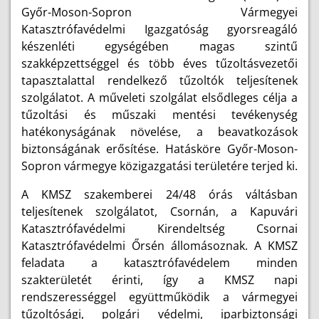
Győr-Moson-Sopron Vármegyei
Katasztrófavédelmi Igazgatóság gyorsreagáló
készenléti egységében magas szintű
szakképzettséggel és több éves tűzoltásvezetői
tapasztalattal rendelkező tűzoltók teljesítenek
szolgálatot. A műveleti szolgálat elsődleges célja a
tűzoltási és műszaki mentési tevékenység
hatékonyságának növelése, a beavatkozások
biztonságának erősítése. Hatásköre Győr-Moson-
Sopron vármegye közigazgatási területére terjed ki.
A KMSZ szakemberei 24/48 órás váltásban
teljesítenek szolgálatot, Csornán, a Kapuvári
Katasztrófavédelmi Kirendeltség Csornai
Katasztrófavédelmi Őrsén állomásoznak. A KMSZ
feladata a katasztrófavédelem minden
szakterületét érinti, így a KMSZ napi
rendszerességgel együttműködik a vármegyei
tűzoltósági, polgári védelmi, iparbiztonsági