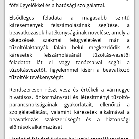
főfelügyelőkkel és a hatósági szolgálattal.
Elsődleges feladata a magasabb szintű
káresemények felszámolásának segítése, a
beavatkozások hatékonyságának növelése, amely a
kiképzések szakmai felügyeletével már a
tűzoltólaktanyák falain belül megkezdődik. A
káresetek felszámolásánál tűzoltás-vezetői
feladatot lát el vagy tanácsaival segíti a
tűzoltásvezetőt, figyelemmel kíséri a beavatkozó
tűzoltók tevékenységét.
Rendszeresen részt vesz és értékeli a vármegye
hivatásos, önkormányzati és létesítményi tűzoltó-
parancsnokságainak gyakorlatait, ellenőrzi a
szolgálatellátást, valamint káresetek alkalmával a
beavatkozás szakszerűségét és a biztonsági
előírások alkalmazását.