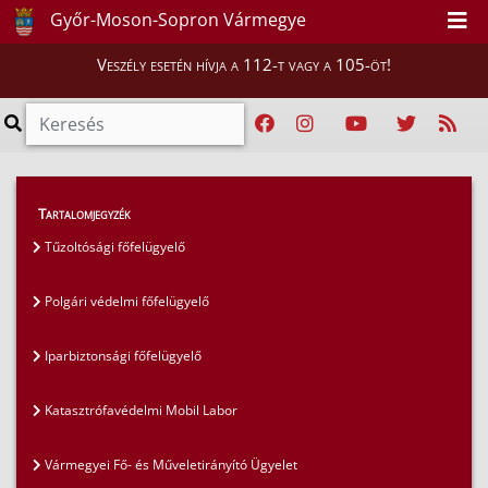
Győr-Moson-Sopron Vármegye
Veszély esetén hívja a 112-t vagy a 105-öt!
Magunkról
>
Szervezet
>
Tartalomjegyzék
Katasztrófavédelmi Műveleti Szolgálat
Tűzoltósági főfelügyelő
Polgári védelmi főfelügyelő
Iparbiztonsági főfelügyelő
Katasztrófavédelmi Mobil Labor
Vármegyei Fő- és Műveletirányító Ügyelet