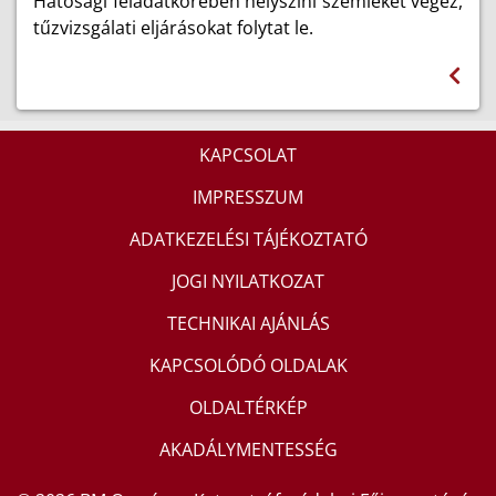
Hatósági feladatkörében helyszíni szemléket végez,
tűzvizsgálati eljárásokat folytat le.
KAPCSOLAT
IMPRESSZUM
ADATKEZELÉSI TÁJÉKOZTATÓ
JOGI NYILATKOZAT
TECHNIKAI AJÁNLÁS
KAPCSOLÓDÓ OLDALAK
OLDALTÉRKÉP
AKADÁLYMENTESSÉG