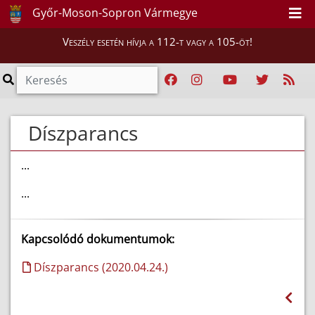
Győr-Moson-Sopron Vármegye
Veszély esetén hívja a 112-t vagy a 105-öt!
Díszparancs
...
...
Kapcsolódó dokumentumok:
Díszparancs (2020.04.24.)