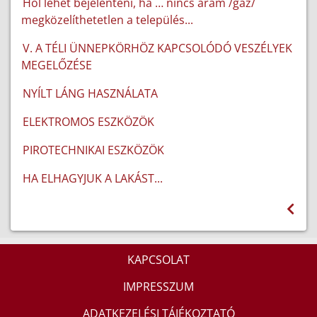
Hol lehet bejelenteni, ha … nincs áram /gáz/
megközelíthetetlen a település...
V. A TÉLI ÜNNEPKÖRHÖZ KAPCSOLÓDÓ VESZÉLYEK
MEGELŐZÉSE
NYÍLT LÁNG HASZNÁLATA
ELEKTROMOS ESZKÖZÖK
PIROTECHNIKAI ESZKÖZÖK
HA ELHAGYJUK A LAKÁST...
KAPCSOLAT
IMPRESSZUM
ADATKEZELÉSI TÁJÉKOZTATÓ