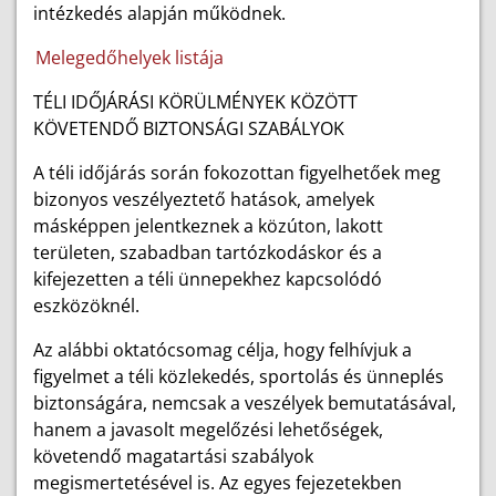
intézkedés alapján működnek.
Melegedőhelyek listája
TÉLI IDŐJÁRÁSI KÖRÜLMÉNYEK KÖZÖTT
KÖVETENDŐ BIZTONSÁGI SZABÁLYOK
A téli időjárás során fokozottan figyelhetőek meg
bizonyos veszélyeztető hatások, amelyek
másképpen jelentkeznek a közúton, lakott
területen, szabadban tartózkodáskor és a
kifejezetten a téli ünnepekhez kapcsolódó
eszközöknél.
Az alábbi oktatócsomag célja, hogy felhívjuk a
figyelmet a téli közlekedés, sportolás és ünneplés
biztonságára, nemcsak a veszélyek bemutatásával,
hanem a javasolt megelőzési lehetőségek,
követendő magatartási szabályok
megismertetésével is. Az egyes fejezetekben