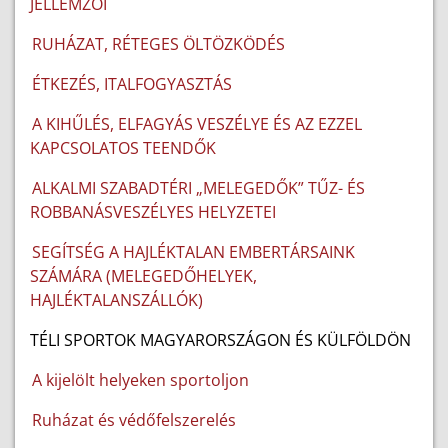
JELLEMZŐI
RUHÁZAT, RÉTEGES ÖLTÖZKÖDÉS
ÉTKEZÉS, ITALFOGYASZTÁS
A KIHŰLÉS, ELFAGYÁS VESZÉLYE ÉS AZ EZZEL
KAPCSOLATOS TEENDŐK
ALKALMI SZABADTÉRI „MELEGEDŐK” TŰZ- ÉS
ROBBANÁSVESZÉLYES HELYZETEI
SEGÍTSÉG A HAJLÉKTALAN EMBERTÁRSAINK
SZÁMÁRA (MELEGEDŐHELYEK,
HAJLÉKTALANSZÁLLÓK)
TÉLI SPORTOK MAGYARORSZÁGON ÉS KÜLFÖLDÖN
A kijelölt helyeken sportoljon
Ruházat és védőfelszerelés