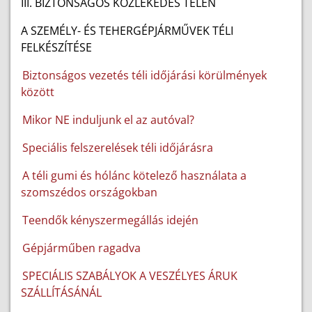
III. BIZTONSÁGOS KÖZLEKEDÉS TÉLEN
A SZEMÉLY- ÉS TEHERGÉPJÁRMŰVEK TÉLI
FELKÉSZÍTÉSE
Biztonságos vezetés téli időjárási körülmények
között
Mikor NE induljunk el az autóval?
Speciális felszerelések téli időjárásra
A téli gumi és hólánc kötelező használata a
szomszédos országokban
Teendők kényszermegállás idején
Gépjárműben ragadva
SPECIÁLIS SZABÁLYOK A VESZÉLYES ÁRUK
SZÁLLÍTÁSÁNÁL