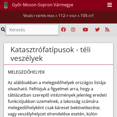
Győr-Moson-Sopron Vármegye
Veszély esetén hívja a 112-t vagy a 105-öt!
Katasztrófatípusok - téli
veszélyek
MELEGEDŐHELYEK
Az alábbiakban a melegedőhelyek országos listája
olvasható. Felhívjuk a figyelmet arra, hogy a
táblázatban szereplő intézmények jelenleg eredeti
funkciójukban üzemelnek, a lakosság számára
melegedőhelyként csak káreset bekövetkezése
,
vagy veszélyhelyzet elrendelése esetén, külön