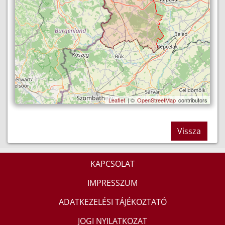
Leaflet
| ©
OpenStreetMap
contributors
Vissza
KAPCSOLAT
IMPRESSZUM
ADATKEZELÉSI TÁJÉKOZTATÓ
JOGI NYILATKOZAT