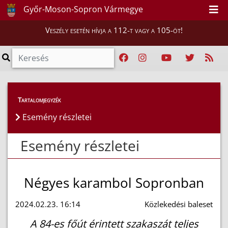
Győr-Moson-Sopron Vármegye
Veszély esetén hívja a 112-t vagy a 105-öt!
Esemény részletei
Tartalomjegyzék
Esemény részletei
Esemény részletei
Négyes karambol Sopronban
2024.02.23. 16:14
Közlekedési baleset
A 84-es főút érintett szakaszát teljes