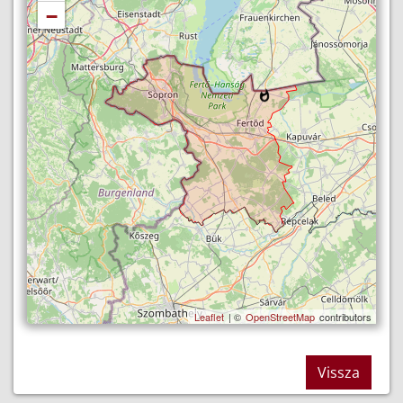
−
Leaflet
| ©
OpenStreetMap
contributors
Vissza