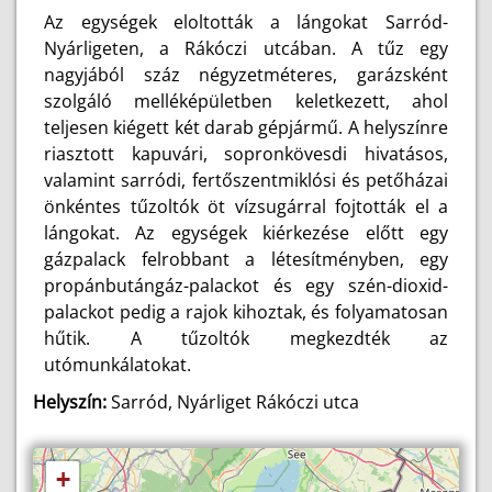
Az egységek eloltották a lángokat Sarród-
Nyárligeten, a Rákóczi utcában. A tűz egy
nagyjából száz négyzetméteres, garázsként
szolgáló melléképületben keletkezett, ahol
teljesen kiégett két darab gépjármű. A helyszínre
riasztott kapuvári, sopronkövesdi hivatásos,
valamint sarródi, fertőszentmiklósi és petőházai
önkéntes tűzoltók öt vízsugárral fojtották el a
lángokat. Az egységek kiérkezése előtt egy
gázpalack felrobbant a létesítményben, egy
propánbutángáz-palackot és egy szén-dioxid-
palackot pedig a rajok kihoztak, és folyamatosan
hűtik. A tűzoltók megkezdték az
utómunkálatokat.
Helyszín:
Sarród, Nyárliget Rákóczi utca
+