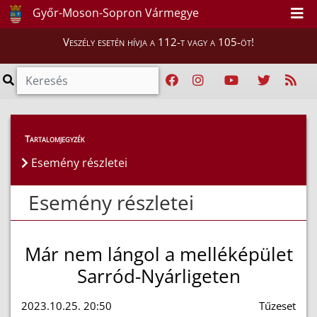
Győr-Moson-Sopron Vármegye
Veszély esetén hívja a 112-t vagy a 105-öt!
Esemény részletei
Tartalomjegyzék
Esemény részletei
Esemény részletei
Már nem lángol a melléképület
Sarród-Nyárligeten
2023.10.25. 20:50
Tűzeset