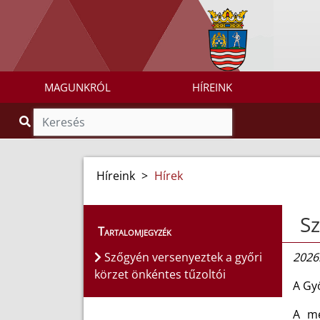
MAGUNKRÓL
HÍREINK
Híreink
>
Hírek
Sz
Tartalomjegyzék
Szőgyén versenyeztek a győri
2026.
körzet önkéntes tűzoltói
A Gy
A me