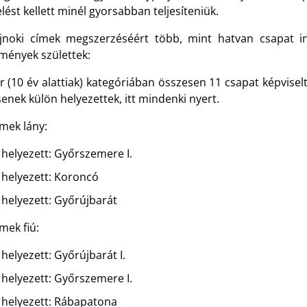
lést kellett minél gyorsabban teljesíteniük.
jnoki címek megszerzéséért több, mint hatvan csapat i
mények születtek:
r (10 év alattiak) kategóriában összesen 11 csapat képvise
enek külön helyezettek, itt mindenki nyert.
mek lány:
helyezett: Győrszemere I.
helyezett: Koroncó
helyezett: Győrújbarát
mek fiú:
helyezett: Győrújbarát I.
helyezett: Győrszemere I.
helyezett: Rábapatona