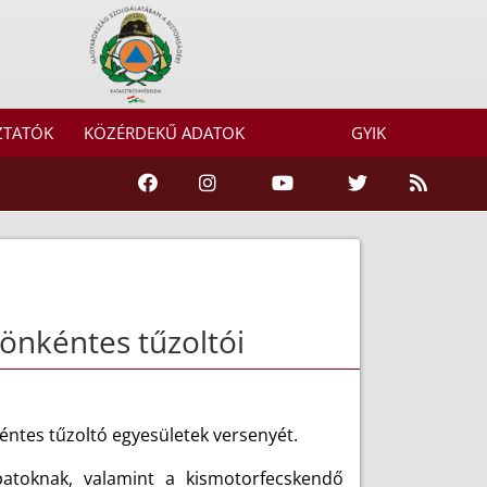
ZTATÓK
KÖZÉRDEKŰ ADATOK
GYIK
önkéntes tűzoltói
ntes tűzoltó egyesületek versenyét.
patoknak, valamint a kismotorfecskendő