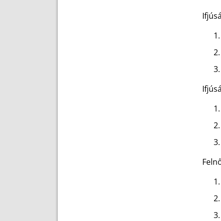
Ifjús
Ifjúsá
Felnő