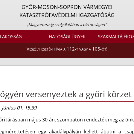
GYŐR-MOSON-SOPRON VÁRMEGYEI
KATASZTRÓFAVÉDELMI IGAZGATÓSÁG
„Magyarország szolgálatában a biztonságért”
LAKOSSÁG
HATÓSÁGI ÜGYEK
SZAKMAI TÁJÉKO
Veszély esetén hívja a 112-t vagy a 105-öt!
őgyén versenyeztek a győri körzet 
 június 01. 15:39
őri Járásban május 30-án, szombaton rendezték meg az önké
gmérettetésen egy akadálypályán kellett átjutni a csa