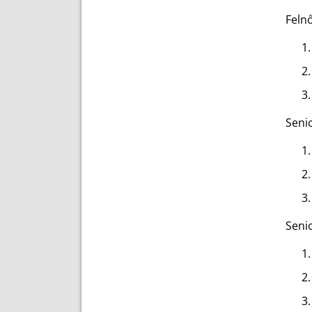
Felnő
Seni
Senio