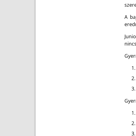
szere
A ba
ered
Junio
nincs
Gyer
Gyer