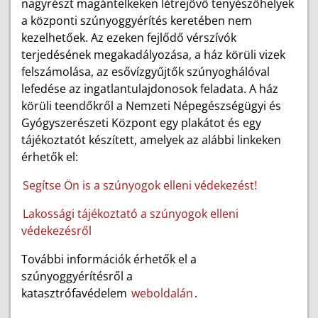
nagyrészt magántelkeken létrejövő tenyészőhelyek
a központi szúnyoggyérítés keretében nem
kezelhetőek. Az ezeken fejlődő vérszívók
terjedésének megakadályozása, a ház körüli vizek
felszámolása, az esővízgyűjtők szúnyoghálóval
lefedése az ingatlantulajdonosok feladata. A ház
körüli teendőkről a Nemzeti Népegészségügyi és
Gyógyszerészeti Központ egy plakátot és egy
tájékoztatót készített, amelyek az alábbi linkeken
érhetők el:
Segítse Ön is a szúnyogok elleni védekezést!
Lakossági tájékoztató a szúnyogok elleni
védekezésről
További információk érhetők el a
szúnyoggyérítésről a
katasztrófavédelem
weboldalán
.