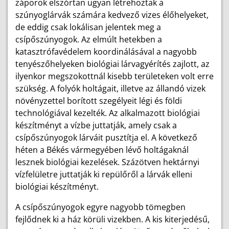
záporok elszórtan ugyan létrehoztak a
szúnyoglárvák számára kedvező vizes élőhelyeket,
de eddig csak lokálisan jelentek meg a
csípőszúnyogok. Az elmúlt hetekben a
katasztrófavédelem koordinálásával a nagyobb
tenyészőhelyeken biológiai lárvagyérítés zajlott, az
ilyenkor megszokottnál kisebb területeken volt erre
szükség. A folyók holtágait, illetve az állandó vizek
növényzettel borított szegélyeit légi és földi
technológiával kezelték. Az alkalmazott biológiai
készítményt a vízbe juttatják, amely csak a
csípőszúnyogok lárváit pusztítja el. A következő
héten a Békés vármegyében lévő holtágaknál
lesznek biológiai kezelések. Százötven hektárnyi
vízfelületre juttatják ki repülőről a lárvák elleni
biológiai készítményt.
A csípőszúnyogok egyre nagyobb tömegben
fejlődnek ki a ház körüli vizekben. A kis kiterjedésű,