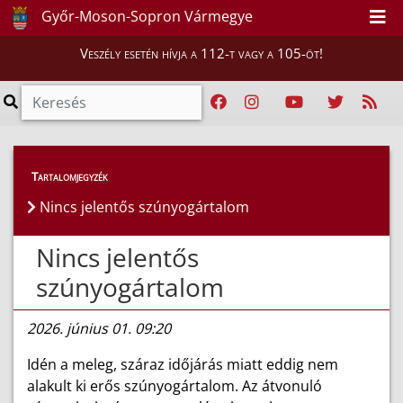
Győr-Moson-Sopron Vármegye
Veszély esetén hívja a 112-t vagy a 105-öt!
Híreink
>
Hírek
Tartalomjegyzék
Nincs jelentős szúnyogártalom
Nincs jelentős
szúnyogártalom
2026. június 01. 09:20
Idén a meleg, száraz időjárás miatt eddig nem
alakult ki erős szúnyogártalom. Az átvonuló