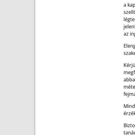
a kap
szell
légte
jelen
az in
Elen
szak
Kérj
megfe
abba
méte
fejm
Mind
érzé
Bizt
taná