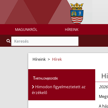
MAGUNKRÓL
HÍREINK
Híreink
>
Hírek
Hi
Tartalomjegyzék
Himodon figyelmeztetett az
2026.
érzékelő
Megs
A ház