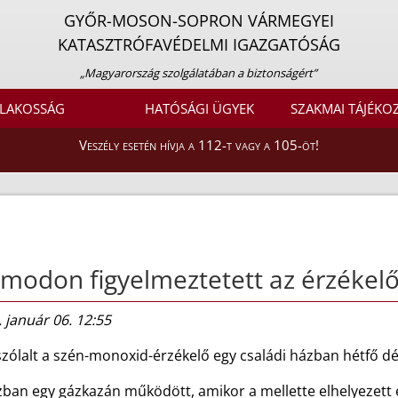
GYŐR-MOSON-SOPRON VÁRMEGYEI
KATASZTRÓFAVÉDELMI IGAZGATÓSÁG
„Magyarország szolgálatában a biztonságért”
LAKOSSÁG
HATÓSÁGI ÜGYEK
SZAKMAI TÁJÉKO
Veszély esetén hívja a 112-t vagy a 105-öt!
modon figyelmeztetett az érzékel
 január 06. 12:55
zólalt a szén-monoxid-érzékelő egy családi házban hétfő d
ban egy gázkazán működött, amikor a mellette elhelyezett é