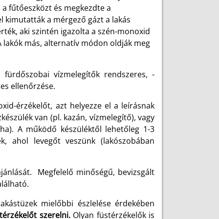
a a fűtőeszközt és megkezdte a
el kimutatták a mérgező gázt a lakás
rték, aki szintén igazolta a szén-monoxid
 A lakók más, alternatív módon oldják meg
 fürdőszobai vízmelegítők rendszeres, -
es ellenőrzése.
id-érzékelőt, azt helyezze el a leírásnak
észülék van (pl. kazán, vízmelegítő), vagy
ha). A működő készüléktől lehetőleg 1-3
k, ahol levegőt veszünk (lakószobában
jánlását. Megfelelő minőségű, bevizsgált
lálható.
lakástüzek mielőbbi észlelése érdekében
térzékelőt szerelni.
Olyan füstérzékelők is