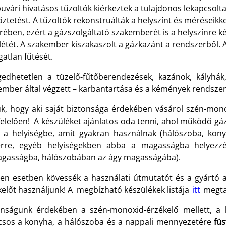
uvári hivatásos tűzoltók kiérkeztek a tulajdonos lekapcsolt
őztetést. A tűzoltók rekonstruálták a helyszínt és méréseikk
rében, ezért a gázszolgáltató szakemberét is a helyszínre ké
létét. A szakember kiszakaszolt a gázkazánt a rendszerből.
gatlan fűtését.
gedhetetlen a tüzelő-fűtőberendezések, kazánok, kályhák,
ember által végzett – karbantartása és a kémények rendszer
ük, hogy aki saját biztonsága érdekében vásárol szén-monox
lelően! A készüléket ajánlatos oda tenni, ahol működő gázk
 a helyiségbe, amit gyakran használnak (hálószoba, kony
rre, egyéb helyiségekben abba a magasságba helyezzé
agasságba, hálószobában az ágy magasságába).
en esetben kövessék a használati útmutatót és a gyártó a
kelőt használjunk! A megbízható készülékek listája
itt
megta
onságunk érdekében a szén-monoxid-érzékelő mellett, a 
csos a konyha, a hálószoba és a nappali mennyezetére
füs