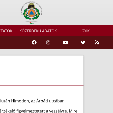
ZTATÓK
KÖZÉRDEKŰ ADATOK
GYIK
ő
élután Himodon, az Árpád utcában.
rzékelő figyelmeztetett a veszélyre. Mire