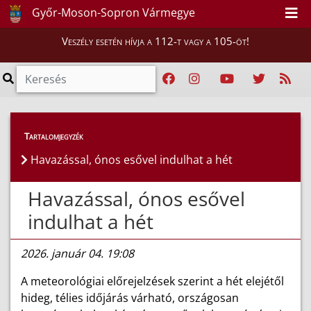
Győr-Moson-Sopron Vármegye
Veszély esetén hívja a 112-t vagy a 105-öt!
Híreink
>
Hírek
Tartalomjegyzék
Havazással, ónos esővel indulhat a hét
Havazással, ónos esővel
indulhat a hét
2026. január 04. 19:08
A meteorológiai előrejelzések szerint a hét elejétől
hideg, télies időjárás várható, országosan