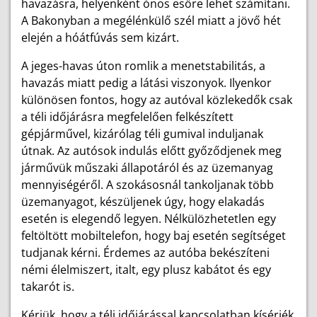
havazásra, helyenként ónos esőre lehet számítani.
A Bakonyban a megélénkülő szél miatt a jövő hét
elején a hóátfúvás sem kizárt.
A jeges-havas úton romlik a menetstabilitás, a
havazás miatt pedig a látási viszonyok. Ilyenkor
különösen fontos, hogy az autóval közlekedők csak
a téli időjárásra megfelelően felkészített
gépjárművel, kizárólag téli gumival induljanak
útnak. Az autósok indulás előtt győződjenek meg
járművük műszaki állapotáról és az üzemanyag
mennyiségéről. A szokásosnál tankoljanak több
üzemanyagot, készüljenek úgy, hogy elakadás
esetén is elegendő legyen. Nélkülözhetetlen egy
feltöltött mobiltelefon, hogy baj esetén segítséget
tudjanak kérni. Érdemes az autóba bekészíteni
némi élelmiszert, italt, egy plusz kabátot és egy
takarót is.
Kérjük, hogy a téli időjárással kapcsolatban kísérjék