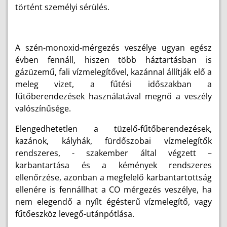
történt személyi sérülés.
A szén-monoxid-mérgezés veszélye ugyan egész
évben fennáll, hiszen több háztartásban is
gázüzemű, fali vízmelegítővel, kazánnal állítják elő a
meleg vizet, a fűtési időszakban a
fűtőberendezések használatával megnő a veszély
valószínűsége.
Elengedhetetlen a tüzelő-fűtőberendezések,
kazánok, kályhák, fürdőszobai vízmelegítők
rendszeres, - szakember által végzett –
karbantartása és a kémények rendszeres
ellenőrzése, azonban a
megfelelő karbantartottság
ellenére is fennállhat a CO mérgezés veszélye,
ha
nem elegendő a nyílt égésterű vízmelegítő, vagy
fűtőeszköz levegő-utánpótlása.