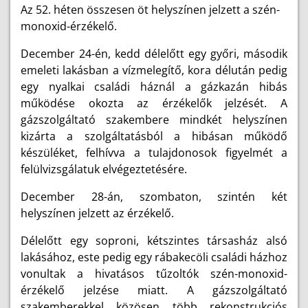
Az 52. héten összesen öt helyszínen jelzett a szén-
monoxid-érzékelő.
December 24-én, kedd délelőtt egy győri, második
emeleti lakásban a vízmelegítő, kora délután pedig
egy nyalkai családi háznál a gázkazán hibás
működése okozta az érzékelők jelzését. A
gázszolgáltató szakembere mindkét helyszínen
kizárta a szolgáltatásból a hibásan működő
készüléket, felhívva a tulajdonosok figyelmét a
felülvizsgálatuk elvégeztetésére.
December 28-án, szombaton, szintén két
helyszínen jelzett az érzékelő.
Délelőtt egy soproni, kétszintes társasház alsó
lakásához, este pedig egy rábakecöli családi házhoz
vonultak a hivatásos tűzoltók szén-monoxid-
érzékelő jelzése miatt. A gázszolgáltató
szakemberekkel közösen több rekonstrukciós