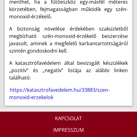
menthet, ha a fűtőeszköz egy-másfél méteres
körzetében, fejmagasságban működik egy szén-
monoxid-érzékelő.
A biztonság növelése érdekében szaküzletből
megbízható szén-monoxid-érzékelő beszerzése
javasolt, aminek a megfelelő karbantartottságáról
szintén gondoskodni kell.
A katasztrófavédelem által bevizsgált készülékek
„pozitív” és „negatív” listája az alábbi linken
található:
https://katasztrofavedelem.hu/33883/szen-
monoxid-erzekelok
KAPCSOLAT
IMPRESSZUM