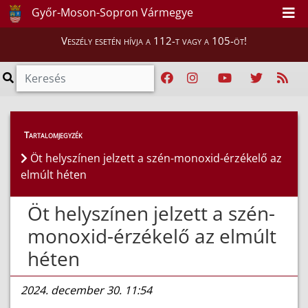
Győr-Moson-Sopron Vármegye
Veszély esetén hívja a 112-t vagy a 105-öt!
Híreink
>
Hírek
Tartalomjegyzék
Öt helyszínen jelzett a szén-monoxid-érzékelő az
elmúlt héten
Öt helyszínen jelzett a szén-
monoxid-érzékelő az elmúlt
héten
2024. december 30. 11:54