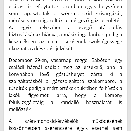
eljárást is lefolytattak, azonban egyik helyszínen
sem tapasztalták a szén-monoxid szivárgását,
méréseik nem igazolták a mérgező gáz jelenlétét.
Az egyik helyszínen a levegő utánpótlás
biztosításának hiánya, a másik ingatlanban pedig a
készülékben az elem cseréjének szükségessége
okozhatta a készülék jelzését.
December 29-én, vasárnap reggel Babóton, egy
családi háznál szólalt meg az érzékelő, ahol a
konyhában lévő gáztűzhelyet zárta ki a
szolgáltatásból a gázszolgáltató szakembere, a
tűzoltók pedig a mért értékek tükrében felhívták a
lakók figyelmét arra, hogy a kémény
felülvizsgálatáig a kandalló használatát is
mellőzzék.
A szén-monoxid-érzékelők működésének
köszönhetően szerencsére egyik esetnél sem