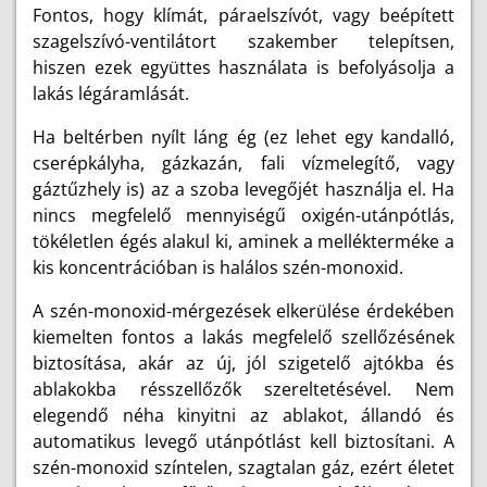
Fontos, hogy klímát, páraelszívót, vagy beépített
szagelszívó-ventilátort szakember telepítsen,
hiszen ezek együttes használata is befolyásolja a
lakás légáramlását.
Ha beltérben nyílt láng ég (ez lehet egy kandalló,
cserépkályha, gázkazán, fali vízmelegítő, vagy
gáztűzhely is) az a szoba levegőjét használja el. Ha
nincs megfelelő mennyiségű oxigén-utánpótlás,
tökéletlen égés alakul ki, aminek a mellékterméke a
kis koncentrációban is halálos szén-monoxid.
A szén-monoxid-mérgezések elkerülése érdekében
kiemelten fontos a lakás megfelelő szellőzésének
biztosítása, akár az új, jól szigetelő ajtókba és
ablakokba résszellőzők szereltetésével.
Nem
elegendő néha kinyitni az ablakot, állandó és
automatikus levegő utánpótlást kell biztosítani. A
szén-monoxid színtelen, szagtalan gáz, ezért életet