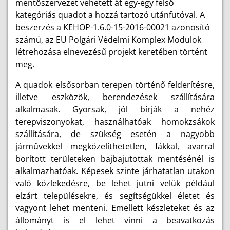
mentőszervezet vehetett át egy-egy felső
kategóriás quadot a hozzá tartozó utánfutóval. A
beszerzés a KEHOP-1.6.0-15-2016-00021 azonosító
számú, az EU Polgári Védelmi Komplex Modulok
létrehozása elnevezésű projekt keretében történt
meg.
A quadok elsősorban terepen történő felderítésre,
illetve eszközök, berendezések szállítására
alkalmasak. Gyorsak, jól bírják a nehéz
terepviszonyokat, használhatóak homokzsákok
szállítására, de szükség esetén a nagyobb
járművekkel megközelíthetetlen, fákkal, avarral
borított területeken bajbajutottak mentésénél is
alkalmazhatóak. Képesek szinte járhatatlan utakon
való közlekedésre, be lehet jutni velük például
elzárt településekre, és segítségükkel életet és
vagyont lehet menteni. Emellett készleteket és az
állományt is el lehet vinni a beavatkozás