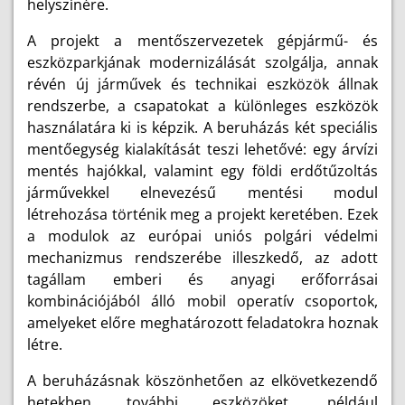
helyszínére.
A projekt a mentőszervezetek gépjármű- és
eszközparkjának modernizálását szolgálja, annak
révén új járművek és technikai eszközök állnak
rendszerbe, a csapatokat a különleges eszközök
használatára ki is képzik. A beruházás két speciális
mentőegység kialakítását teszi lehetővé: egy árvízi
mentés hajókkal, valamint egy földi erdőtűzoltás
járművekkel elnevezésű mentési modul
létrehozása történik meg a projekt keretében. Ezek
a modulok az európai uniós polgári védelmi
mechanizmus rendszerébe illeszkedő, az adott
tagállam emberi és anyagi erőforrásai
kombinációjából álló mobil operatív csoportok,
amelyeket előre meghatározott feladatokra hoznak
létre.
A beruházásnak köszönhetően az elkövetkezendő
hetekben további eszközöket, például