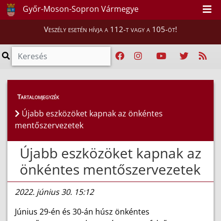
Győr-Moson-Sopron Vármegye
Veszély esetén hívja a 112-t vagy a 105-öt!
Híreink
>
Hírek
Tartalomjegyzék
Újabb eszközöket kapnak az önkéntes
mentőszervezetek
Újabb eszközöket kapnak az
önkéntes mentőszervezetek
2022. június 30. 15:12
Június 29-én és 30-án húsz önkéntes