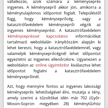
vállalkozás, azok számára a kéményseprés
ingyenes. A kéményseprő akkor jön, amikorra a
kéménytulajdonos időpontot foglalt. Településtől
függ, hogy kéményseprőcég, vagy a
katasztrófavédelem kéményseprői végzik az
ingyenes kéményseprést. A katasztrófavédelem
kéménysepréssel kapcsolatos
információkat
tartalmazó weboldalán irányítószám alapján ki
lehet keresni, hogy a katasztrófavédelemnél, vagy
valamelyik kéményseprőcégnél lehet időpontot
egyeztetni az ingyenes ellenőrzésre. Ugyanezen a
weboldalon az
online ügyintézést
kiválasztva lehet
időpontot foglalni a katasztrófavédelem
kéményseprőinél.
Azt, hogy mennyire fontos az ingyenes lakossági
kéményseprés lehetőségével élni, mutatja a tény,
amely szerint a tűzoltókat idén már 702 (Győr-
Moson-Sopron megyében 28) kéménytűzhöz