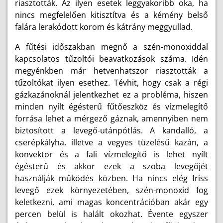
riasztották. Az ilyen esetek leggyakoribb oka, ha
nincs megfelelően kitisztítva és a kémény belső
falára lerakódott korom és kátrány meggyullad.
A fűtési időszakban megnő a szén-monoxiddal
kapcsolatos tűzoltói beavatkozások száma. Idén
megyénkben már hetvenhatszor riasztották a
tűzoltókat ilyen esethez. Tévhit, hogy csak a régi
gázkazánoknál jelentkezhet ez a probléma, hiszen
minden nyílt égésterű fűtőeszköz és vízmelegítő
forrása lehet a mérgező gáznak, amennyiben nem
biztosított a levegő-utánpótlás. A kandalló, a
cserépkályha, illetve a vegyes tüzelésű kazán, a
konvektor és a fali vízmelegítő is lehet nyílt
égésterű és akkor ezek a szoba levegőjét
használják működés közben. Ha nincs elég friss
levegő ezek környezetében, szén-monoxid fog
keletkezni, ami magas koncentrációban akár egy
percen belül is halált okozhat. Évente egyszer