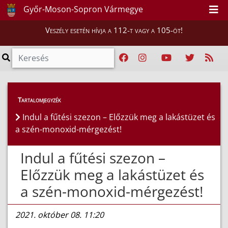
Győr-Moson-Sopron Vármegye
Veszély esetén hívja a 112-t vagy a 105-öt!
Híreink
>
Hírek
Tartalomjegyzék
Indul a fűtési szezon – Előzzük meg a lakástüzet és
a szén-monoxid-mérgezést!
Indul a fűtési szezon –
Előzzük meg a lakástüzet és
a szén-monoxid-mérgezést!
2021. október 08. 11:20