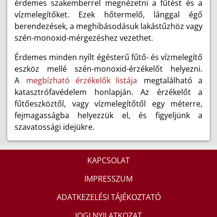
érdemes szakemberrel megnézetni a fűtést és a
vízmelegítőket. Ezek hőtermelő, lánggal égő
berendezések, a meghibásodásuk lakástűzhöz vagy
szén-monoxid-mérgezéshez vezethet.
Érdemes minden nyílt égésterű fűtő- és vízmelegítő
eszköz mellé szén-monoxid-érzékelőt helyezni.
A
megbízható érzékelők listája
megtalálható a
katasztrófavédelem honlapján. Az érzékelőt a
fűtőeszköztől, vagy vízmelegítőtől egy méterre,
fejmagasságba helyezzük el, és figyeljünk a
szavatossági idejükre.
KAPCSOLAT
IMPRESSZUM
ADATKEZELÉSI TÁJÉKOZTATÓ
JOGI NYILATKOZAT