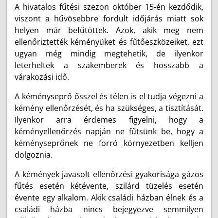
A hivatalos fűtési szezon október 15-én kezdődik,
viszont a hűvösebbre fordult időjárás miatt sok
helyen már befűtöttek. Azok, akik meg nem
ellenőriztették kéményüket és fűtőeszközeiket, ezt
ugyan még mindig megtehetik, de ilyenkor
leterheltek a szakemberek és hosszabb a
várakozási idő.
A kéményseprő ősszel és télen is el tudja végezni a
kémény ellenőrzését, és ha szükséges, a tisztítását.
Ilyenkor arra érdemes figyelni, hogy a
kéményellenőrzés napján ne fűtsünk be, hogy a
kéményseprőnek ne forró környezetben kelljen
dolgoznia.
A kémények javasolt ellenőrzési gyakorisága gázos
fűtés esetén kétévente, szilárd tüzelés esetén
évente egy alkalom. Akik családi házban élnek
és a
családi házba nincs bejegyezve semmilyen