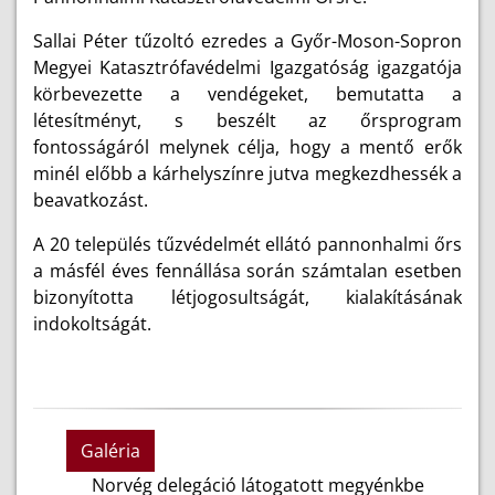
Sallai Péter tűzoltó ezredes a Győr-Moson-Sopron
Megyei Katasztrófavédelmi Igazgatóság igazgatója
körbevezette a vendégeket, bemutatta a
létesítményt, s beszélt az őrsprogram
fontosságáról melynek célja, hogy a mentő erők
minél előbb a kárhelyszínre jutva megkezdhessék a
beavatkozást.
A 20 település tűzvédelmét ellátó pannonhalmi őrs
a másfél éves fennállása során számtalan esetben
bizonyította létjogosultságát, kialakításának
indokoltságát.
Galéria
Norvég delegáció látogatott megyénkbe