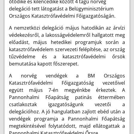
ötödike és kilencedike között 4 tagú norvég
delegáció tett látogatást a Belügyminisztérium
Országos Katasztrófavédelmi Főigazgatóságán.
A nemzetközi delegáció május hatodikán az árvízi
védekezésről, a lakosságvédelemről hallgatott meg
előadást, május hetedikei programjuk során a
katasztrófavédelem szervezeti felépítése, az ország
tűzvédelme és a katasztrófavédelmi őrsök
bemutatása kapott főszerepet.
A norvég vendégek a BM Országos
Katasztrófavédelmi Főigazgatóság vezetőivel
együtt május 7-én megyénkbe érkeztek. A
Pannonhalmi Főapátság patinás éttermében
csatlakoztak igazgatóságunk vezetői a
delegációhoz. A jó hangulatban zajlott ebéd után a
vendégek programja a Pannonhalmi Főapátság
megtekintésével folytatódott, majd ellátogattak a
Pannonhalmi Katasztrófavédelmi Őrsre.