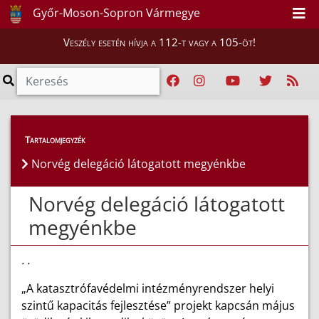
Győr-Moson-Sopron Vármegye
Veszély esetén hívja a 112-t vagy a 105-öt!
Híreink
>
Hírek
Tartalomjegyzék
Norvég delegáció látogatott megyénkbe
Norvég delegáció látogatott
megyénkbe
. .
„A katasztrófavédelmi intézményrendszer helyi
szintű kapacitás fejlesztése” projekt kapcsán május